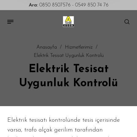
Ara:
0850 8507576
-
0549 850 74 76
Anasayfa
/
Hizmetlerimiz
/
Elektrik Tesisat Uygunluk Kontrolü
Elektrik Tesisat
Uygunluk Kontrolü
Elektrik tesisatı kontrolünde tesis içerisinde
varsa, trafo alçak gerilim tarafından