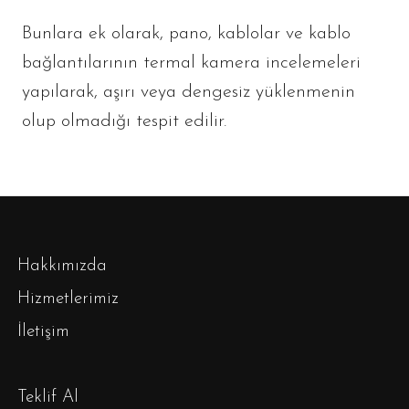
Bunlara ek olarak, pano, kablolar ve kablo
bağlantılarının termal kamera incelemeleri
yapılarak, aşırı veya dengesiz yüklenmenin
olup olmadığı tespit edilir.
Hakkımızda
Hizmetlerimiz
İletişim
Teklif Al