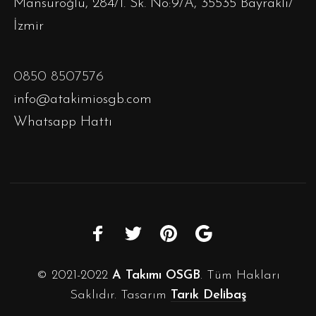
Mansuroğlu, 284/1. Sk. No:9/A, 35535 Bayraklı/
İzmir
0850 8507576
info@atakimiosgb.com
Whatsapp Hattı
© 2021-2022
A Takımı OSGB
. Tüm Hakları
Saklıdır. Tasarım
Tarık Delibaş