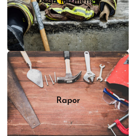
Osgb Hizmetleri
Değerlendirmesi Hazırlama,
Hazırlanmasına Katkıda Bulunma.
Devamı
Raporlar
Birçok muayene ve test hizmeti A Takımı
Osgb olarak bünyemizde
gerçekleştirilmektedir. İşe başlanmadan
Rapor
önce bütün çalışanlara İşe Giriş Sağlık
Raporu, Ağır ve tehlikeli işlerde çalışabilir