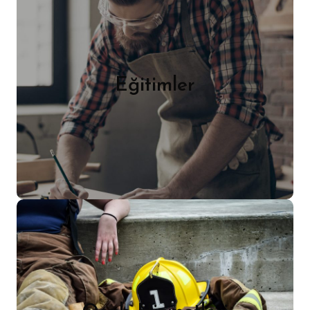
Eğitimler
Acil Durum Tatbikatları, Hijyen
Eğitimleri, İlk Yardım Eğitimleri, İş
Sağlığı ve Güvenliği Temel Eğitimleri,
Eğitimler
Mesleki Yeterlilik Eğitimleri, Patlamadan
Korunma Dökümanı, Yangın Eğitimleri …
Devamı
Osgb Hizmetleri
İş Güvenliği Uzmanı Görevlendirme
(İşletmenin Tehlike Grubu ve Çalışan
Sayısına Göre) & Danışmanlık. Risk