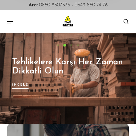
Ara:
0850 8507576
-
0549 850 74 76
Tehlikelere Karşı Her Zaman
Dikkatli Olun
İNCELE