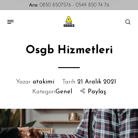
Ara:
0850 8507576
-
0549 850 74 76
Osgb Hizmetleri
Yazar
atakimi
Tarih
21 Aralık 2021
Kategori
Genel
Paylaş