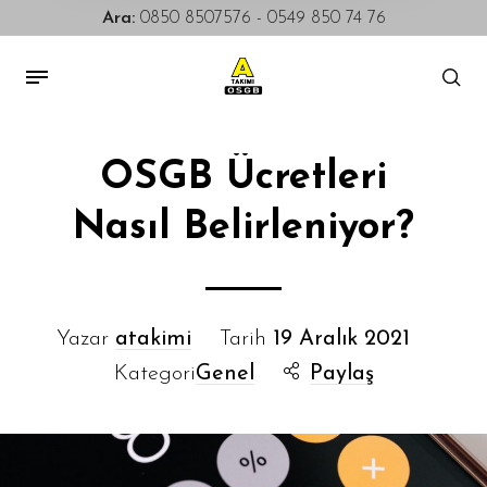
Ara:
0850 8507576
-
0549 850 74 76
OSGB Ücretleri
Nasıl Belirleniyor?
Yazar
atakimi
Tarih
19 Aralık 2021
Kategori
Genel
Paylaş